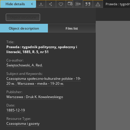
Hide details
Object structure
Object description
Files list
Title:
Prawda : tygodnik polityczny, społeczny i
literacki, 1885, R. 5, nr 51
Co-author:
Świętochowski, A. Red.
Subject and Keywords:
Czasopisma społeczno-kulturalne polskie - 19-
20 w.
;
Warszawa - media - 19-20 w.
Publisher:
Warszawa : Druk K. Kowalewskiego
Date:
1885-12-19
Resource Type:
Czasopisma i gazety