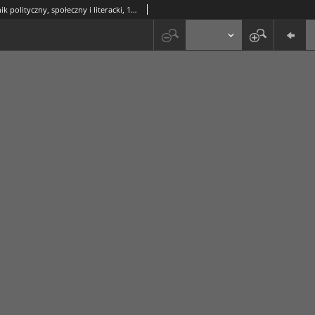
Prawda : tygodnik polityczny, społeczny i literacki, 1885, R. 5, nr 51