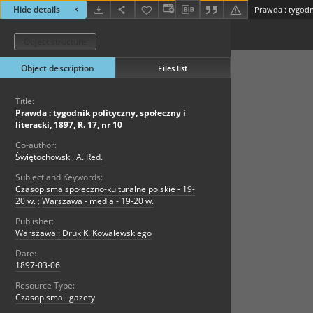
Hide details
Object structure
Object description
Files list
Title:
Prawda : tygodnik polityczny, społeczny i
literacki, 1897, R. 17, nr 10
Co-author:
Świętochowski, A. Red.
Subject and Keywords:
Czasopisma społeczno-kulturalne polskie - 19-
20 w.
;
Warszawa - media - 19-20 w.
Publisher:
Warszawa : Druk K. Kowalewskiego
Date:
1897-03-06
Resource Type:
Czasopisma i gazety