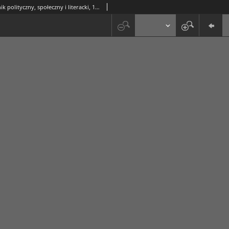
Prawda : tygodnik polityczny, społeczny i literacki, 1897, R. 17, nr 10