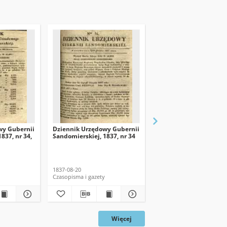
wy Gubernii
Dziennik Urzędowy Gubernii
Dziennik Urzędowy Gu
837, nr 34,
Sandomierskiej, 1837, nr 34
Sandomierskiej, 1837, 
1837-08-20
1837-08-13
Czasopisma i gazety
Czasopisma i gazety
Więcej