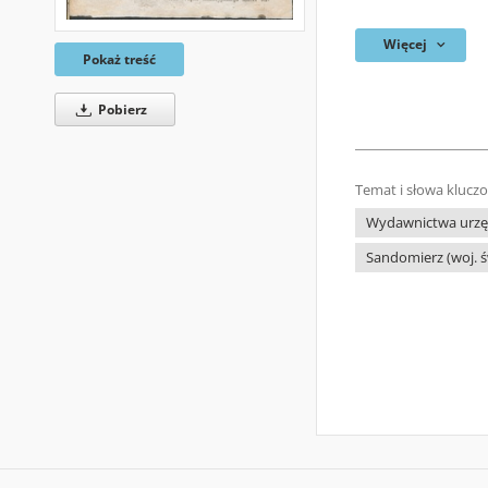
Więcej
Pokaż treść
Pobierz
Temat i słowa klucz
Wydawnictwa urzęd
Sandomierz (woj. ś