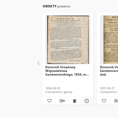
OBIEKTY
podobne
Dziennik Urzędowy
Dziennik U
Województwa
Sandomiersk
Sandomierskiego, 1834, nr
dod.
32, dod. II
1834-08-03
1837-08-27
Czasopisma i gazety
Czasopisma i