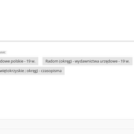
owe:
owe polskie - 19 w.
Radom (okręg) - wydawnictwa urzędowe - 19 w.
więtokrzyskie ; okręg) - czasopisma