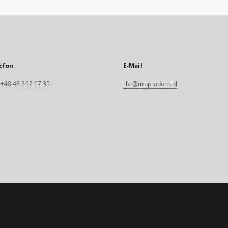
efon
E-Mail
. +48 48 362 67 35
rbc@mbpradom.pl