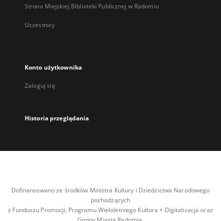
Strona Miejskiej Biblioteki Publicznej w Radomiu
Uczestnicy
Konto użytkownika
Zaloguj się
Historia przeglądania
Dofinansowano ze środków Ministra Kultury i Dziedzictwa Narodowego
pochodzących
z Funduszu Promocji, Programu Wieloletniego Kultura + Digitalizacja oraz
Gminy Miasta Radomia.