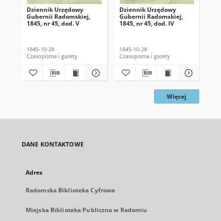
Dziennik Urzędowy
Dziennik Urzędowy
Dz
Gubernii Radomskiej,
Gubernii Radomskiej,
Gu
1845, nr 45, dod. V
1845, nr 45, dod. IV
184
1845-10-28
1845-10-28
184
Czasopisma i gazety
Czasopisma i gazety
Cza
Więcej
DANE KONTAKTOWE
Adres
Radomska Biblioteka Cyfrowa
Miejska Biblioteka Publiczna w Radomiu