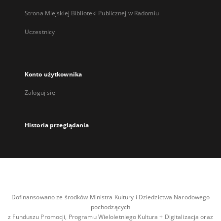
Strona Miejskiej Biblioteki Publicznej w Radomiu
Uczestnicy
Konto użytkownika
Zaloguj się
Historia przeglądania
Dofinansowano ze środków Ministra Kultury i Dziedzictwa Narodowego
pochodzących
z Funduszu Promocji, Programu Wieloletniego Kultura + Digitalizacja oraz