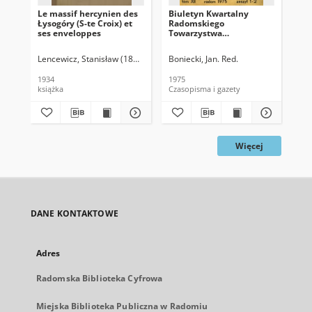
Le massif hercynien des
Biuletyn Kwartalny
Pa
Łysogóry (S-te Croix) et
Radomskiego
19
ses enveloppes
Towarzystwa
Naukowego, 1975, T. 12, z.
1-2
Lencewicz, Stanisław (1889-1944)
Boniecki, Jan. Red.
Pat
1934
1975
193
książka
Czasopisma i gazety
ksi
Więcej
DANE KONTAKTOWE
Adres
Radomska Biblioteka Cyfrowa
Miejska Biblioteka Publiczna w Radomiu