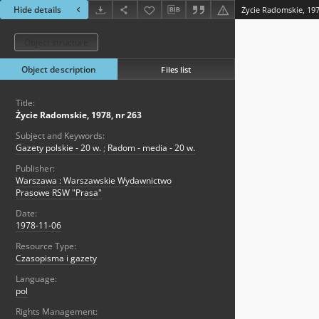
Hide details
Życie Radomskie, 197
Object structure
Object description
Files list
Title:
Życie Radomskie, 1978, nr 263
Subject and Keywords:
Gazety polskie - 20 w.
;
Radom - media - 20 w.
Publisher:
Warszawa : Warszawskie Wydawnictwo
Prasowe RSW "Prasa"
Date:
1978-11-06
Resource Type:
Czasopisma i gazety
Language:
pol
Rights Management: