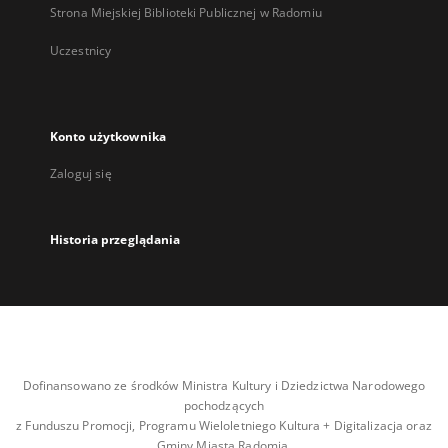
Strona Miejskiej Biblioteki Publicznej w Radomiu
Uczestnicy
Konto użytkownika
Zaloguj się
Historia przeglądania
Dofinansowano ze środków Ministra Kultury i Dziedzictwa Narodowego
pochodzących
z Funduszu Promocji, Programu Wieloletniego Kultura + Digitalizacja oraz
Gminy Miasta Radomia.