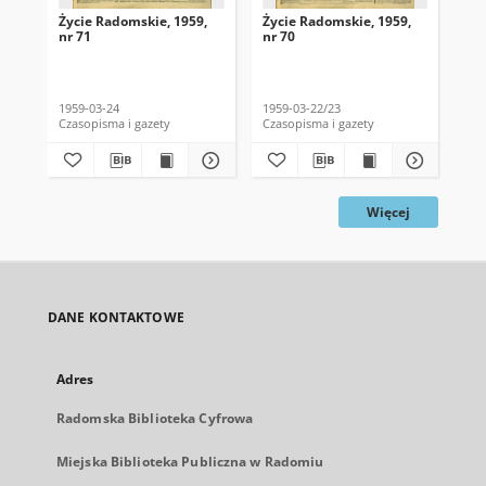
Życie Radomskie, 1959,
Życie Radomskie, 1959,
Życ
nr 71
nr 70
nr 
1959-03-24
1959-03-22/23
195
Czasopisma i gazety
Czasopisma i gazety
Cza
Więcej
DANE KONTAKTOWE
Adres
Radomska Biblioteka Cyfrowa
Miejska Biblioteka Publiczna w Radomiu