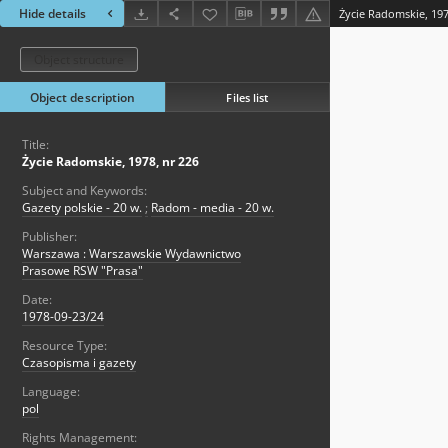
Hide details
Życie Radomskie, 197
Object structure
Object description
Files list
Title:
Życie Radomskie, 1978, nr 226
Subject and Keywords:
Gazety polskie - 20 w.
;
Radom - media - 20 w.
Publisher:
Warszawa : Warszawskie Wydawnictwo
Prasowe RSW "Prasa"
Date:
1978-09-23/24
Resource Type:
Czasopisma i gazety
Language:
pol
Rights Management: