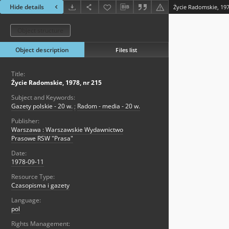
Hide details
Życie Radomskie, 197
Object structure
Object description
Files list
Title:
Życie Radomskie, 1978, nr 215
Subject and Keywords:
Gazety polskie - 20 w.
;
Radom - media - 20 w.
Publisher:
Warszawa : Warszawskie Wydawnictwo
Prasowe RSW "Prasa"
Date:
1978-09-11
Resource Type:
Czasopisma i gazety
Language:
pol
Rights Management: