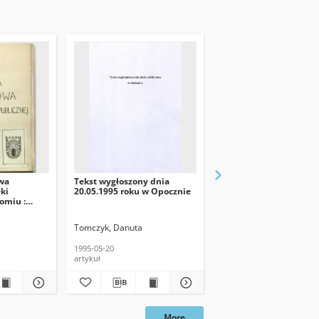
wa
Tekst wygłoszony dnia
Kalendarz kultury
eki
20.05.1995 roku w Opocznie
omiu :
Tomczyk, Danuta
Tomczyk, Danuta
1995-05-20
1977-09
artykuł
maszynopis
More