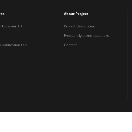
xes
About Project
n Core ver.1.1
Project description
Frequently asked questions
 publication title
Contact