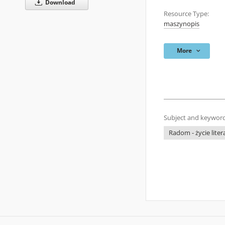
Download
Resource Type:
maszynopis
More
Subject and keyword
Radom - życie litera