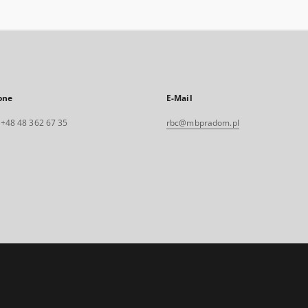
one
E-Mail
. +48 48 362 67 35
rbc@mbpradom.pl