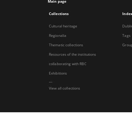
Main page
Collections
Inde
Cultural heritage
Dubli
Regionalia
Tags
Thematic collections
Group
Resources of the institutions
collaborating with RBC
Exhibitions
...
View all collections