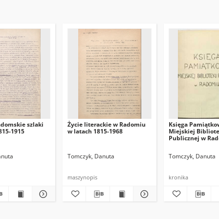
adomskie szlaki
Życie literackie w Radomiu
Księga Pamiątko
1815-1915
w latach 1815-1968
Miejskiej Bibliot
Publicznej w Rad
1947-1972
anuta
Tomczyk, Danuta
Tomczyk, Danuta
maszynopis
kronika