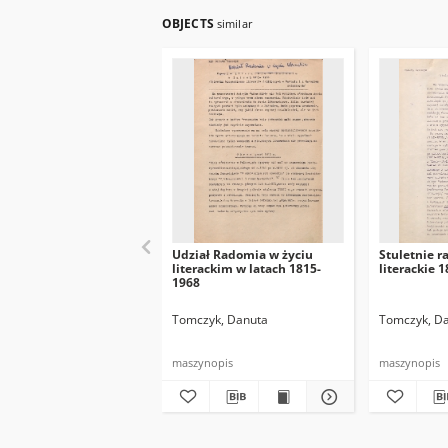
OBJECTS
similar
Udział Radomia w życiu
Stuletnie r
literackim w latach 1815-
literackie 
1968
Tomczyk, Danuta
Tomczyk, D
maszynopis
maszynopis