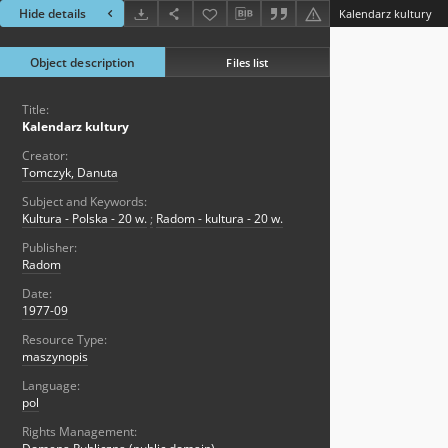
Hide details
Kalendarz kultury
Object description
Files list
Title:
Kalendarz kultury
Creator:
Tomczyk, Danuta
Subject and Keywords:
Kultura - Polska - 20 w.
;
Radom - kultura - 20 w.
Publisher:
Radom
Date:
1977-09
Resource Type:
maszynopis
Language:
pol
Rights Management: