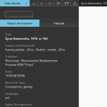
Hide details
Życie Radomskie, 197
Object structure
Object description
Files list
Title:
Życie Radomskie, 1978, nr 184
Subject and Keywords:
Gazety polskie - 20 w.
;
Radom - media - 20 w.
Publisher:
Warszawa : Warszawskie Wydawnictwo
Prasowe RSW "Prasa"
Date:
1978-08-05/06
Resource Type:
Czasopisma i gazety
Language:
pol
Rights Management: