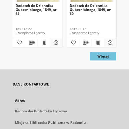
Dodatek do Dziennika
Dodatek do Dziennika
Do
Gubernialnego, 1849, nr
Gubernialnego, 1849, nr
Gub
61
60
59
1849-12-22
1849-12-17
184
Czasopisma i gazety
Czasopisma i gazety
Cza
Więcej
DANE KONTAKTOWE
Adres
Radomska Biblioteka Cyfrowa
Miejska Biblioteka Publiczna w Radomiu