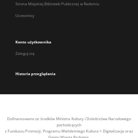
Strona Miejskiej Biblioteki Publicznej w Radomiu
Uczestnicy
Konto użytkownika
Zaloguj się
Historia przeglądania
Dofinansowano ze środków Ministra Kultury i Dziedzictwa Narodowego
pochodzących
z Funduszu Promocji, Programu Wieloletniego Kultura + Digitalizacja oraz
Gminy Miasta Radomia.