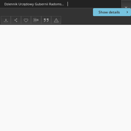
Dziennik Urzędowy Gubernii Radomskiej, 1854, nr 51, dod. II
Show details