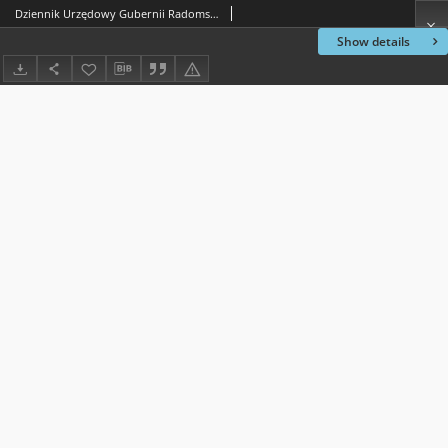
Dziennik Urzędowy Gubernii Radomskiej, 1854, nr 48, dod. I
Show details