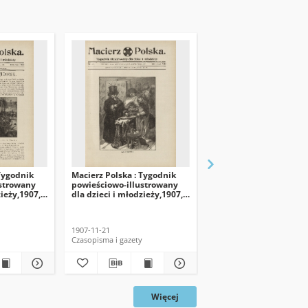
 Tygodnik
Macierz Polska : Tygodnik
Macierz Polska : Tygod
ustrowany
powieściowo-illustrowany
powieściowo-illustrow
zieży,1907,
dla dzieci i młodzieży,1907,
dla dzieci i młodzieży,
R. 8, nr 47
R. 8, nr 45
1907-11-21
1907-11-07
Czasopisma i gazety
Czasopisma i gazety
Więcej