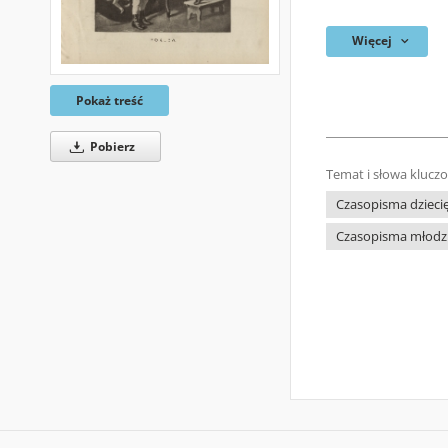
Więcej
Pokaż treść
Pobierz
Temat i słowa klucz
Czasopisma dziecięc
Czasopisma młodzi