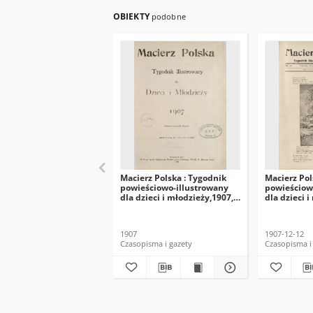
OBIEKTY
podobne
Macierz Polska : Tygodnik
Macierz Pol
powieściowo-illustrowany
powieściow
dla dzieci i młodzieży,1907,
dla dzieci 
R. 8, Spis rzeczy
R. 8, nr 50
1907
1907-12-12
Czasopisma i gazety
Czasopisma i