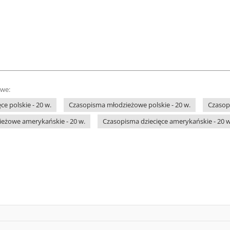
owe:
e polskie - 20 w.
Czasopisma młodzieżowe polskie - 20 w.
Czasopi
eżowe amerykańskie - 20 w.
Czasopisma dziecięce amerykańskie - 20 w