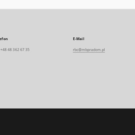
efon
E-Mail
. +48 48 362 67 35
rbc@mbpradom.pl