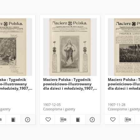
ska : Tygodnik
Macierz Polska : Tygodnik
Macierz Polska :
o-illustrowany
powieściowo-illustrowany
powieściowo-ill
i młodzieży,1907,
dla dzieci i młodzieży,1907,
dla dzieci i młod
R. 8, nr 49
R. 8, nr 48
1907-12-05
1907-11-28
 gazety
Czasopisma i gazety
Czasopisma i gazety