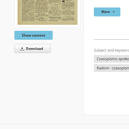
More
Show content
Download
Subject and keyword
Czasopismo społecz
Radom - czasopism