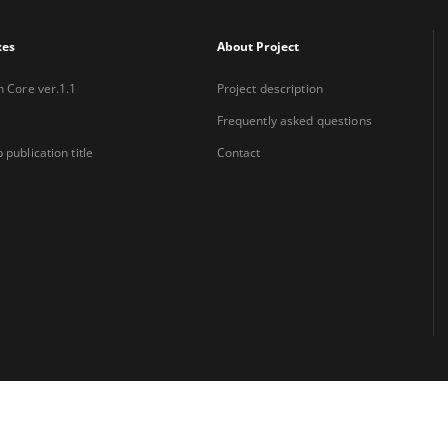
xes
About Project
n Core ver.1.1
Project description
Frequently asked questions
 publication title
Contact