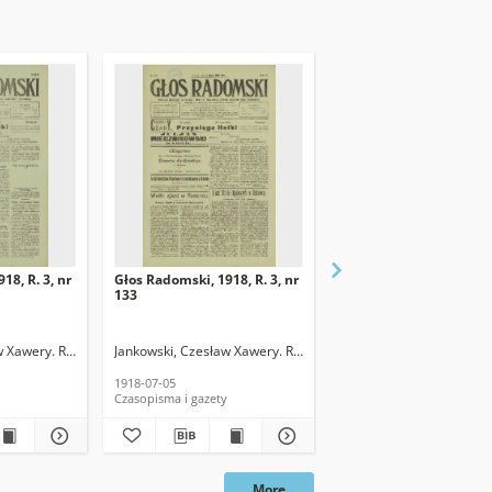
18, R. 3, nr
Głos Radomski, 1918, R. 3, nr
Głos Radomski, 1918, R.
133
120
w Xawery. Red.
Jankowski, Czesław Xawery. Red.
Jankowski, Czesław Xawe
1918-07-05
1918-06-19
Czasopisma i gazety
Czasopisma i gazety
More