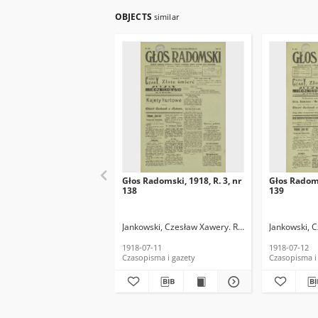
OBJECTS
similar
Głos Radomski, 1918, R. 3, nr
Głos Radoms
138
139
Jankowski, Czesław Xawery. Red.
Jankowski, 
1918-07-11
1918-07-12
Czasopisma i gazety
Czasopisma i