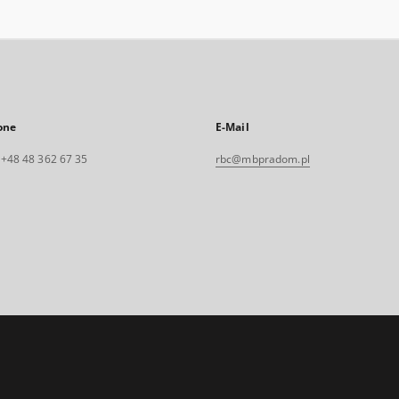
one
E-Mail
. +48 48 362 67 35
rbc@mbpradom.pl