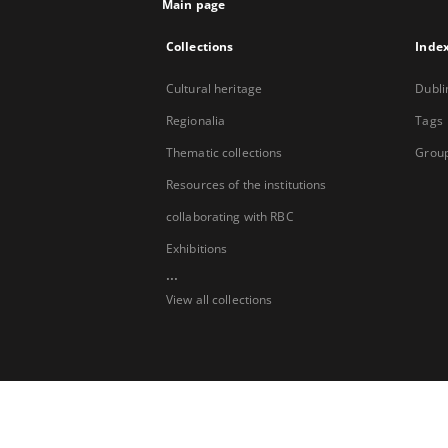
Main page
Collections
Inde
Cultural heritage
Dubli
Regionalia
Tags
Thematic collections
Group
Resources of the institutions
collaborating with RBC
Exhibitions
...
View all collections