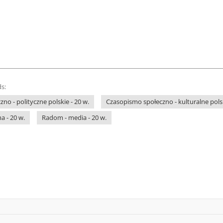
s:
no - polityczne polskie - 20 w.
Czasopismo społeczno - kulturalne polsk
a - 20 w.
Radom - media - 20 w.