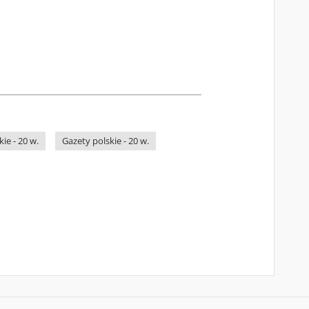
ie - 20 w.
Gazety polskie - 20 w.