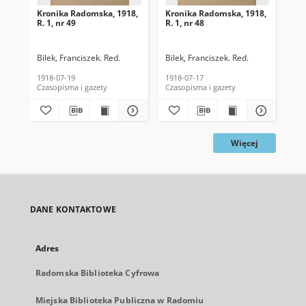
Kronika Radomska, 1918,
Kronika Radomska, 1918,
Kr
R. 1, nr 49
R. 1, nr 48
R. 
Bilek, Franciszek. Red.
Bilek, Franciszek. Red.
Bil
1918-07-19
1918-07-17
191
Czasopisma i gazety
Czasopisma i gazety
Cza
Więcej
DANE KONTAKTOWE
Adres
Radomska Biblioteka Cyfrowa
Miejska Biblioteka Publiczna w Radomiu