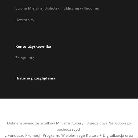
Strona Miejskiej Biblioteki Publicznej w Radomiu
Uczestnicy
Konto użytkownika
Zaloguj się
Historia przeglądania
Dofinansowano ze środków Ministra Kultury i Dziedzictwa Narodowego
pochodzących
z Funduszu Promocji, Programu Wieloletniego Kultura + Digitalizacja oraz