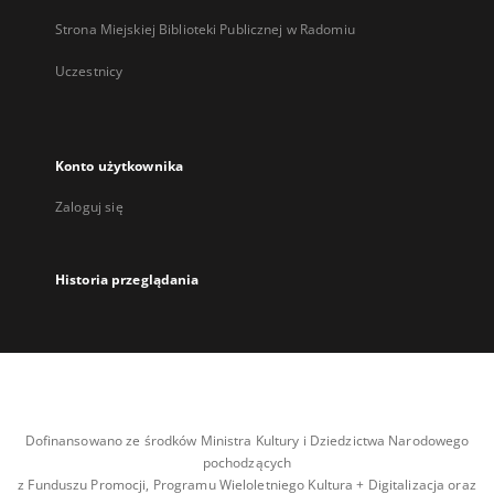
Strona Miejskiej Biblioteki Publicznej w Radomiu
Uczestnicy
Konto użytkownika
Zaloguj się
Historia przeglądania
Dofinansowano ze środków Ministra Kultury i Dziedzictwa Narodowego
pochodzących
z Funduszu Promocji, Programu Wieloletniego Kultura + Digitalizacja oraz