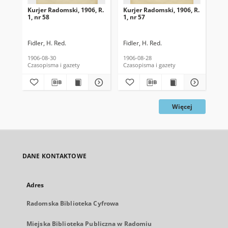
Kurjer Radomski, 1906, R.
Kurjer Radomski, 1906, R.
Kur
1, nr 58
1, nr 57
1, 
Fidler, H. Red.
Fidler, H. Red.
Fid
1906-08-30
1906-08-28
190
Czasopisma i gazety
Czasopisma i gazety
Cza
Więcej
DANE KONTAKTOWE
Adres
Radomska Biblioteka Cyfrowa
Miejska Biblioteka Publiczna w Radomiu