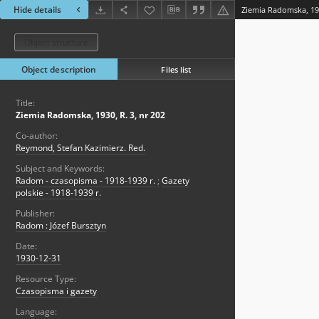
Hide details
Ziemia Radomska, 193
Object structure
Object description
Files list
Title:
Ziemia Radomska, 1930, R. 3, nr 202
Co-author:
Reymond, Stefan Kazimierz. Red.
Subject and Keywords:
Radom - czasopisma - 1918-1939 r.
;
Gazety
polskie - 1918-1939 r.
Publisher:
Radom : Józef Bursztyn
Date:
1930-12-31
Resource Type:
Czasopisma i gazety
Language: