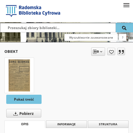
Wyszukiwanie zaawansowane
?
OBIEKT
Pokaż treść
Pobierz
OPIS
INFORMACJE
STRUKTURA