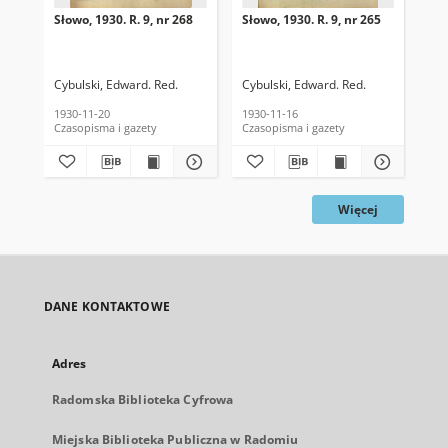
Słowo, 1930. R. 9, nr 268
Słowo, 1930. R. 9, nr 265
Sło
Cybulski, Edward. Red.
Cybulski, Edward. Red.
Cyb
1930-11-20
1930-11-16
193
Czasopisma i gazety
Czasopisma i gazety
Cza
Więcej
DANE KONTAKTOWE
Adres
Radomska Biblioteka Cyfrowa
Miejska Biblioteka Publiczna w Radomiu