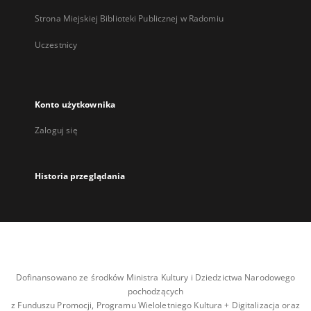
Strona Miejskiej Biblioteki Publicznej w Radomiu
Uczestnicy
Konto użytkownika
Zaloguj się
Historia przeglądania
Dofinansowano ze środków Ministra Kultury i Dziedzictwa Narodowego
pochodzących
z Funduszu Promocji, Programu Wieloletniego Kultura + Digitalizacja oraz