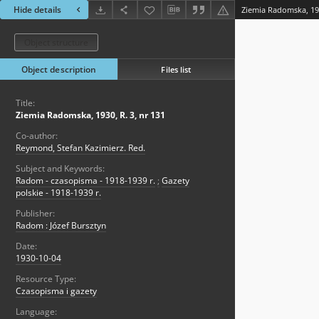
Hide details
Ziemia Radomska, 193
Object structure
Object description
Files list
Title:
Ziemia Radomska, 1930, R. 3, nr 131
Co-author:
Reymond, Stefan Kazimierz. Red.
Subject and Keywords:
Radom - czasopisma - 1918-1939 r.
;
Gazety
polskie - 1918-1939 r.
Publisher:
Radom : Józef Bursztyn
Date:
1930-10-04
Resource Type:
Czasopisma i gazety
Language: