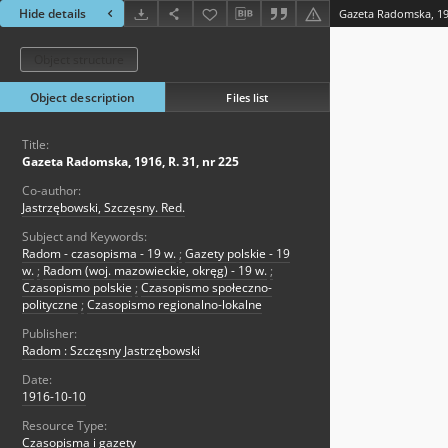
Hide details
Gazeta Radomska, 191
Object structure
Object description
Files list
Title:
Gazeta Radomska, 1916, R. 31, nr 225
Co-author:
Jastrzębowski, Szczęsny. Red.
Subject and Keywords:
Radom - czasopisma - 19 w.
;
Gazety polskie - 19
w.
;
Radom (woj. mazowieckie, okręg) - 19 w.
;
Czasopismo polskie
;
Czasopismo społeczno-
polityczne
;
Czasopismo regionalno-lokalne
Publisher:
Radom : Szczęsny Jastrzębowski
Date:
1916-10-10
Resource Type:
Czasopisma i gazety