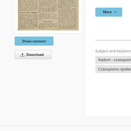
More
Show content
Subject and keyword
Download
Radom - czasopism
Czasopismo społec