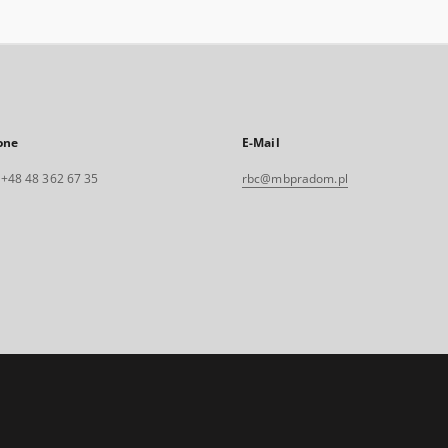
one
E-Mail
. +48 48 362 67 35
rbc@mbpradom.pl