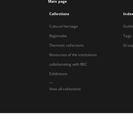
Main page
Collections
Inde
Cultural heritage
Dubli
Regionalia
Tags
Thematic collections
Group
Resources of the institutions
collaborating with RBC
Exhibitions
...
View all collections