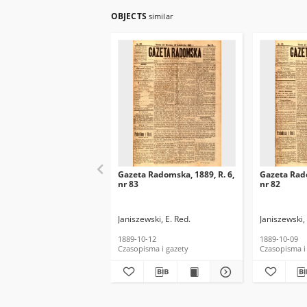
OBJECTS
similar
Gazeta Radomska, 1889, R. 6,
Gazeta Rado
nr 83
nr 82
Janiszewski, E. Red.
Janiszewski, 
1889-10-12
1889-10-09
Czasopisma i gazety
Czasopisma i