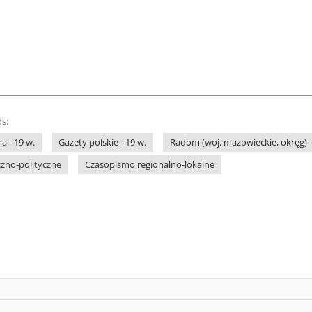
s:
a - 19 w.
Gazety polskie - 19 w.
Radom (woj. mazowieckie, okręg) -
zno-polityczne
Czasopismo regionalno-lokalne