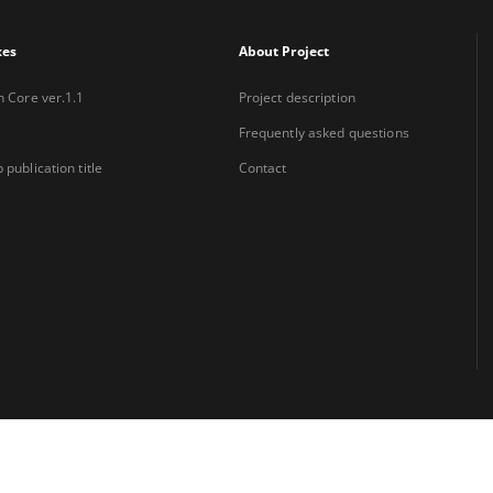
xes
About Project
n Core ver.1.1
Project description
Frequently asked questions
 publication title
Contact