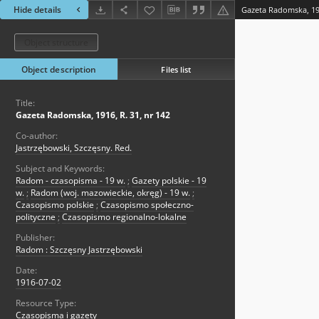
Hide details
Gazeta Radomska, 191
Object structure
Object description
Files list
Title:
Gazeta Radomska, 1916, R. 31, nr 142
Co-author:
Jastrzębowski, Szczęsny. Red.
Subject and Keywords:
Radom - czasopisma - 19 w.
;
Gazety polskie - 19
w.
;
Radom (woj. mazowieckie, okręg) - 19 w.
;
Czasopismo polskie
;
Czasopismo społeczno-
polityczne
;
Czasopismo regionalno-lokalne
Publisher:
Radom : Szczęsny Jastrzębowski
Date:
1916-07-02
Resource Type:
Czasopisma i gazety