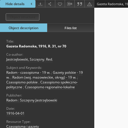
Hide details
Gazeta Radomska, 191
Object structure
Object description
Files list
Title:
Gazeta Radomska, 1916, R. 31, nr 70
Co-author:
Jastrzębowski, Szczęsny. Red.
Subject and Keywords:
Radom - czasopisma - 19 w.
;
Gazety polskie - 19
w.
;
Radom (woj. mazowieckie, okręg) - 19 w.
;
Czasopismo polskie
;
Czasopismo społeczno-
polityczne
;
Czasopismo regionalno-lokalne
Publisher:
Radom : Szczęsny Jastrzębowski
Date:
1916-04-01
Resource Type:
Czasopisma i gazety