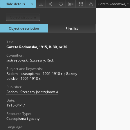
Hide details
Gazeta Radomska, 191
Object structure
Object description
Files list
Title:
Gazeta Radomska, 1915, R. 30, nr 30
Co-author:
Jastrzębowski, Szczęsny. Red.
Subject and Keywords:
Radom - czasopisma - 1901-1918 r.
;
Gazety
polskie - 1901-1918 r.
Publisher:
Radom : Szczęsny Jastrzębowski
Date:
1915-04-17
Resource Type:
Czasopisma i gazety
Language: