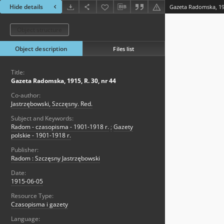
Hide details
Gazeta Radomska, 191
Object structure
Object description
Files list
Title:
Gazeta Radomska, 1915, R. 30, nr 44
Co-author:
Jastrzębowski, Szczęsny. Red.
Subject and Keywords:
Radom - czasopisma - 1901-1918 r.
;
Gazety
polskie - 1901-1918 r.
Publisher:
Radom : Szczęsny Jastrzębowski
Date:
1915-06-05
Resource Type:
Czasopisma i gazety
Language: