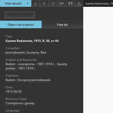
Hide details
Gazeta Radomska, 191
Object structure
Object description
Files list
Title:
Gazeta Radomska, 1915, R. 30, nr 44
Co-author:
Jastrzębowski, Szczęsny. Red.
Subject and Keywords:
Radom - czasopisma - 1901-1918 r.
;
Gazety
polskie - 1901-1918 r.
Publisher:
Radom : Szczęsny Jastrzębowski
Date:
1915-06-05
Resource Type:
Czasopisma i gazety
Language: