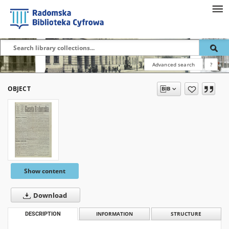
Advanced search
?
OBJECT
Show content
Download
DESCRIPTION
INFORMATION
STRUCTURE