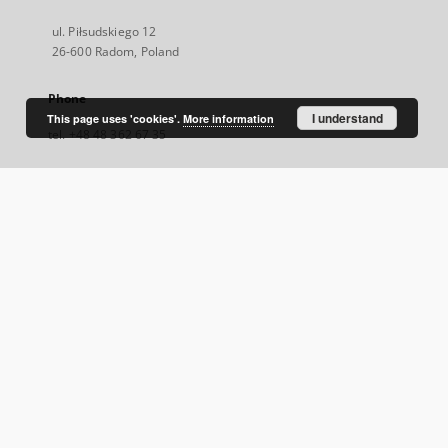
ul. Piłsudskiego 12
26-600 Radom, Poland
Phone
I understand
This page uses 'cookies'.
More information
tel. +48 48 362 67 35
E-Mail
rbc@mbpradom.pl
Visit us!
http://www.mbpradom.pl/
Facebook
External
link,
will
open
in
a