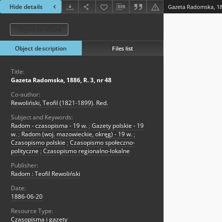
Hide details
Gazeta Radomska, 188
Object structure
Object description
Files list
Title:
Gazeta Radomska, 1886, R. 3, nr 48
Co-author:
Rewoliński, Teofil (1821-1899). Red.
Subject and Keywords:
Radom - czasopisma - 19 w.
;
Gazety polskie - 19
w.
;
Radom (woj. mazowieckie, okręg) - 19 w.
;
Czasopismo polskie
;
Czasopismo społeczno-
polityczne
;
Czasopismo regionalno-lokalne
Publisher:
Radom : Teofil Rewoliński
Date:
1886-06-20
Resource Type:
Czasopisma i gazety