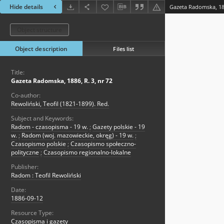
Hide details
Gazeta Radomska, 188
Object structure
Object description
Files list
Title:
Gazeta Radomska, 1886, R. 3, nr 72
Co-author:
Rewoliński, Teofil (1821-1899). Red.
Subject and Keywords:
Radom - czasopisma - 19 w.
;
Gazety polskie - 19
w.
;
Radom (woj. mazowieckie, okręg) - 19 w.
;
Czasopismo polskie
;
Czasopismo społeczno-
polityczne
;
Czasopismo regionalno-lokalne
Publisher:
Radom : Teofil Rewoliński
Date:
1886-09-12
Resource Type:
Czasopisma i gazety