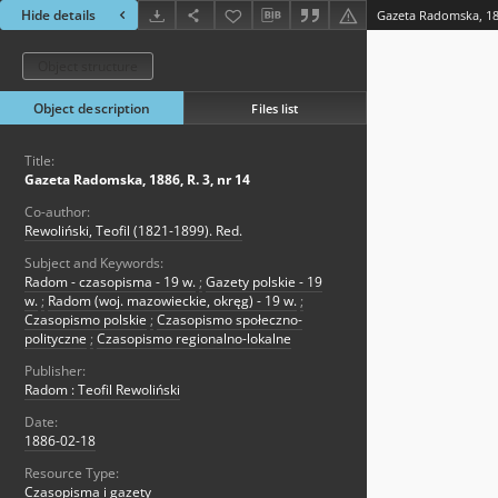
Hide details
Gazeta Radomska, 188
Object structure
Object description
Files list
Title:
Gazeta Radomska, 1886, R. 3, nr 14
Co-author:
Rewoliński, Teofil (1821-1899). Red.
Subject and Keywords:
Radom - czasopisma - 19 w.
;
Gazety polskie - 19
w.
;
Radom (woj. mazowieckie, okręg) - 19 w.
;
Czasopismo polskie
;
Czasopismo społeczno-
polityczne
;
Czasopismo regionalno-lokalne
Publisher:
Radom : Teofil Rewoliński
Date:
1886-02-18
Resource Type:
Czasopisma i gazety