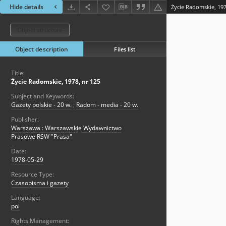
Hide details
Życie Radomskie, 197
Object structure
Object description
Files list
Title:
Życie Radomskie, 1978, nr 125
Subject and Keywords:
Gazety polskie - 20 w.
;
Radom - media - 20 w.
Publisher:
Warszawa : Warszawskie Wydawnictwo
Prasowe RSW "Prasa"
Date:
1978-05-29
Resource Type:
Czasopisma i gazety
Language:
pol
Rights Management: