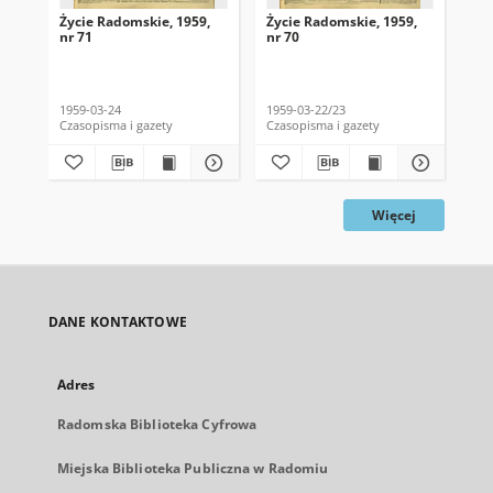
Życie Radomskie, 1959,
Życie Radomskie, 1959,
Życ
nr 71
nr 70
nr 
1959-03-24
1959-03-22/23
195
Czasopisma i gazety
Czasopisma i gazety
Cza
Więcej
DANE KONTAKTOWE
Adres
Radomska Biblioteka Cyfrowa
Miejska Biblioteka Publiczna w Radomiu