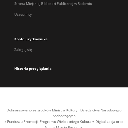
Strona Miejskiej Biblioteki Publicznej w Radomiu
Uczestnicy
Konto użytkownika
Zaloguj się
Historia przeglądania
Dofinansowano ze środków Ministra Kultury i Dziedzictwa Narodowego
pochodzących
z Funduszu Promocji, Programu Wieloletniego Kultura + Digitalizacja oraz
Gminy Miasta Radomia.