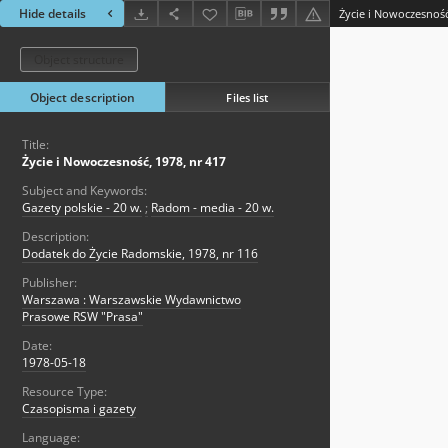
Hide details
Życie i Nowoczesność
Object structure
Object description
Files list
Title:
Życie i Nowoczesność, 1978, nr 417
Subject and Keywords:
Gazety polskie - 20 w.
;
Radom - media - 20 w.
Description:
Dodatek do Życie Radomskie, 1978, nr 116
Publisher:
Warszawa : Warszawskie Wydawnictwo
Prasowe RSW "Prasa"
Date:
1978-05-18
Resource Type:
Czasopisma i gazety
Language: