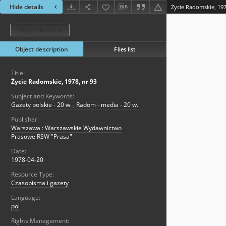
Hide details
Życie Radomskie, 197
Object structure
Object description
Files list
Title:
Życie Radomskie, 1978, nr 93
Subject and Keywords:
Gazety polskie - 20 w.
;
Radom - media - 20 w.
Publisher:
Warszawa : Warszawskie Wydawnictwo
Prasowe RSW "Prasa"
Date:
1978-04-20
Resource Type:
Czasopisma i gazety
Language:
pol
Rights Management: