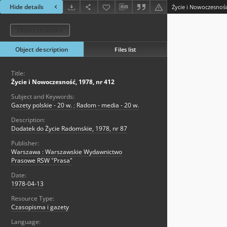
Hide details
Życie i Nowoczesność
Object structure
Object description
Files list
Title:
Życie i Nowoczesność, 1978, nr 412
Subject and Keywords:
Gazety polskie - 20 w.
;
Radom - media - 20 w.
Description:
Dodatek do Życie Radomskie, 1978, nr 87
Publisher:
Warszawa : Warszawskie Wydawnictwo
Prasowe RSW "Prasa"
Date:
1978-04-13
Resource Type:
Czasopisma i gazety
Language: