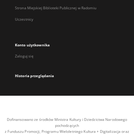
Strona Miejskiej Biblioteki Publicznej w Radomiu
Uczestnicy
Konto użytkownika
Zaloguj się
Historia przeglądania
Dofinansowano ze środków Ministra Kultury i Dziedzictwa Narodowego
pochodzących
z Funduszu Promocji, Programu Wieloletniego Kultura + Digitalizacja oraz