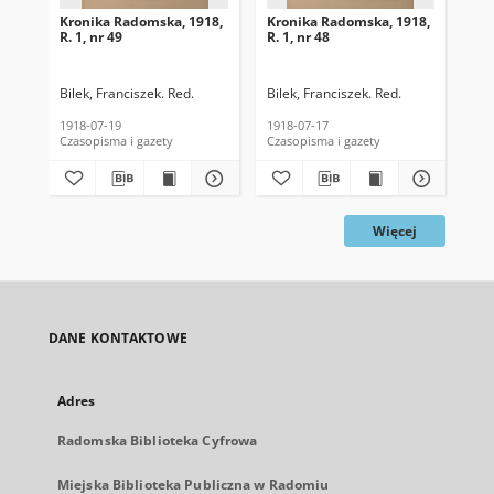
Kronika Radomska, 1918,
Kronika Radomska, 1918,
Kr
R. 1, nr 49
R. 1, nr 48
R. 
Bilek, Franciszek. Red.
Bilek, Franciszek. Red.
Bil
1918-07-19
1918-07-17
191
Czasopisma i gazety
Czasopisma i gazety
Cza
Więcej
DANE KONTAKTOWE
Adres
Radomska Biblioteka Cyfrowa
Miejska Biblioteka Publiczna w Radomiu