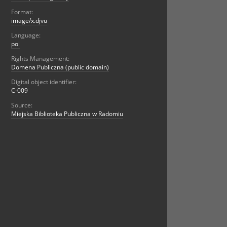
Format:
image/x.djvu
Language:
pol
Rights Management:
Domena Publiczna (public domain)
Digital object identifier:
C-009
Source:
Miejska Biblioteka Publiczna w Radomiu