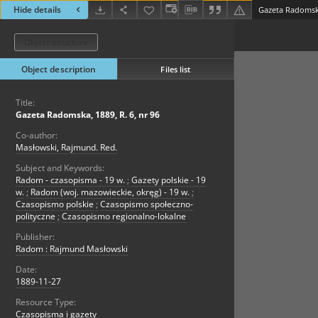
Hide details
Gazeta Radomska
Object structure
Object description
Files list
Title:
Gazeta Radomska, 1889, R. 6, nr 96
Co-author:
Masłowski, Rajmund. Red.
Subject and Keywords:
Radom - czasopisma - 19 w.
;
Gazety polskie - 19
w.
;
Radom (woj. mazowieckie, okręg) - 19 w.
;
Czasopismo polskie
;
Czasopismo społeczno-
polityczne
;
Czasopismo regionalno-lokalne
Publisher:
Radom : Rajmund Masłowski
Date:
1889-11-27
Resource Type:
Czasopisma i gazety