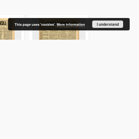
I understand
This page uses 'cookies'.
More information
 1890, R. 7,
Gazeta Radomska, 1890, R. 7,
Gazeta Radomska, 1890,
nr 43
nr 42
d. Red.
Masłowski, Rajmund. Red.
Masłowski, Rajmund. Re
1890-05-28
1890-05-24
Czasopisma i gazety
Czasopisma i gazety
More