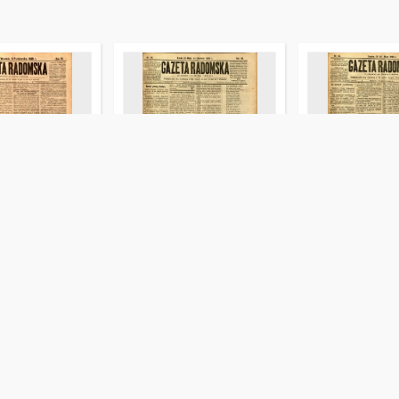
mska, 1889, R. 6,
Gazeta Radomska, 1890, R. 7,
Gazeta Radomska,
nr 45
nr 44
E. Red.
Masłowski, Rajmund. Red.
Masłowski, Rajmun
1890-06-04
1890-05-31
 gazety
Czasopisma i gazety
Czasopisma i gazety