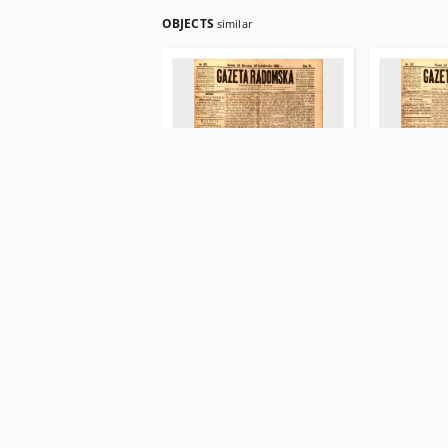
OBJECTS
similar
Gazeta Radomska, 1889, R. 6,
Gazeta Rado
nr 83
nr 82
Janiszewski, E. Red.
Janiszewski, 
1889-10-12
1889-10-09
Czasopisma i gazety
Czasopisma i