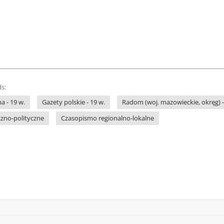
s:
a - 19 w.
Gazety polskie - 19 w.
Radom (woj. mazowieckie, okręg) -
zno-polityczne
Czasopismo regionalno-lokalne