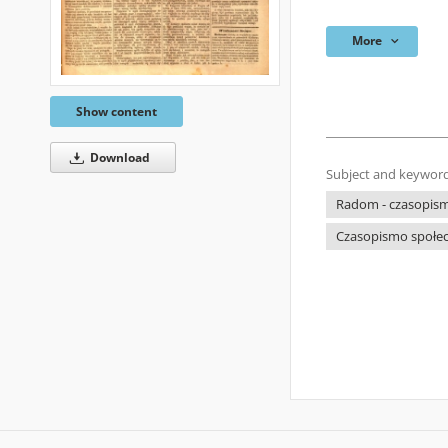
More
Show content
Download
Subject and keyword
Radom - czasopism
Czasopismo społec