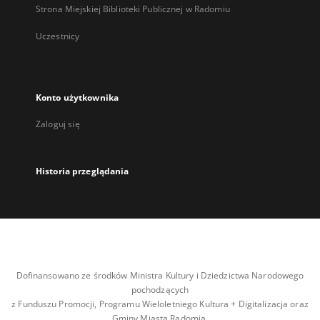
Strona Miejskiej Biblioteki Publicznej w Radomiu
Uczestnicy
Konto użytkownika
Zaloguj się
Historia przeglądania
Dofinansowano ze środków Ministra Kultury i Dziedzictwa Narodowego
pochodzących
z Funduszu Promocji, Programu Wieloletniego Kultura + Digitalizacja oraz
Gminy Miasta Radomia.