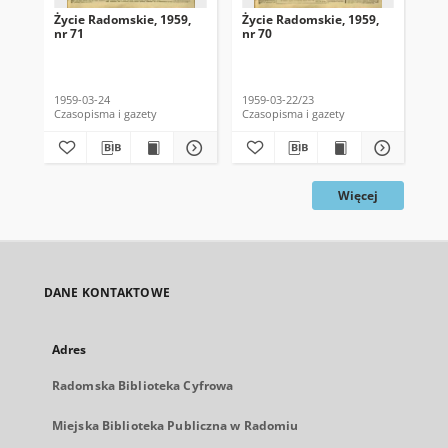
Życie Radomskie, 1959,
Życie Radomskie, 1959,
Życ
nr 71
nr 70
nr 
1959-03-24
1959-03-22/23
195
Czasopisma i gazety
Czasopisma i gazety
Cza
Więcej
DANE KONTAKTOWE
Adres
Radomska Biblioteka Cyfrowa
Miejska Biblioteka Publiczna w Radomiu