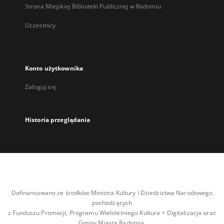
Strona Miejskiej Biblioteki Publicznej w Radomiu
Uczestnicy
Konto użytkownika
Zaloguj się
Historia przeglądania
Dofinansowano ze środków Ministra Kultury i Dziedzictwa Narodowego
pochodzących
z Funduszu Promocji, Programu Wieloletniego Kultura + Digitalizacja oraz
Gminy Miasta Radomia.