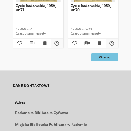
Życie Radomskie, 1959,
Życie Radomskie, 1959,
Życ
nr 71
nr 70
nr 
1959-03-24
1959-03-22/23
195
Czasopisma i gazety
Czasopisma i gazety
Cza
Więcej
DANE KONTAKTOWE
Adres
Radomska Biblioteka Cyfrowa
Miejska Biblioteka Publiczna w Radomiu