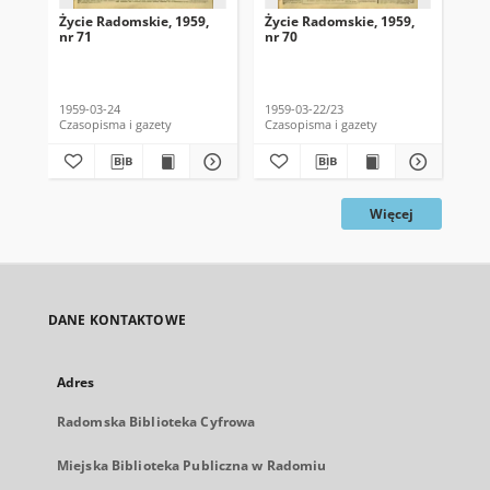
Życie Radomskie, 1959,
Życie Radomskie, 1959,
Życ
nr 71
nr 70
nr 
1959-03-24
1959-03-22/23
195
Czasopisma i gazety
Czasopisma i gazety
Cza
Więcej
DANE KONTAKTOWE
Adres
Radomska Biblioteka Cyfrowa
Miejska Biblioteka Publiczna w Radomiu