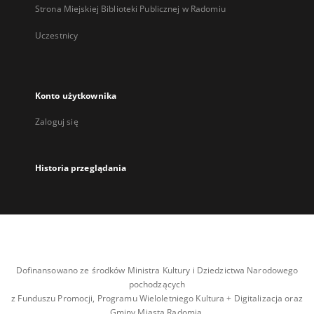
Strona Miejskiej Biblioteki Publicznej w Radomiu
Uczestnicy
Konto użytkownika
Zaloguj się
Historia przeglądania
Dofinansowano ze środków Ministra Kultury i Dziedzictwa Narodowego
pochodzących
z Funduszu Promocji, Programu Wieloletniego Kultura + Digitalizacja oraz
Gminy Miasta Radomia.