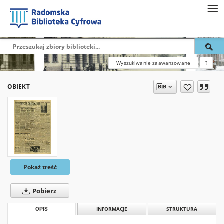
Wyszukiwanie zaawansowane
?
OBIEKT
Pokaż treść
Pobierz
OPIS
INFORMACJE
STRUKTURA