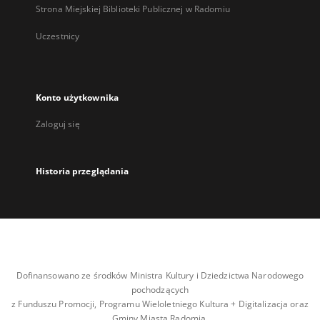
Strona Miejskiej Biblioteki Publicznej w Radomiu
Uczestnicy
Konto użytkownika
Zaloguj się
Historia przeglądania
Dofinansowano ze środków Ministra Kultury i Dziedzictwa Narodowego
pochodzących
z Funduszu Promocji, Programu Wieloletniego Kultura + Digitalizacja oraz
Gminy Miasta Radomia.