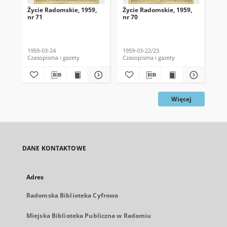
Życie Radomskie, 1959,
Życie Radomskie, 1959,
Życ
nr 71
nr 70
nr 
1959-03-24
1959-03-22/23
195
Czasopisma i gazety
Czasopisma i gazety
Cza
Więcej
DANE KONTAKTOWE
Adres
Radomska Biblioteka Cyfrowa
Miejska Biblioteka Publiczna w Radomiu