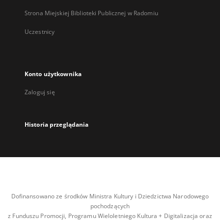
Strona Miejskiej Biblioteki Publicznej w Radomiu
Uczestnicy
Konto użytkownika
Zaloguj się
Historia przeglądania
Dofinansowano ze środków Ministra Kultury i Dziedzictwa Narodowego
pochodzących
z Funduszu Promocji, Programu Wieloletniego Kultura + Digitalizacja oraz