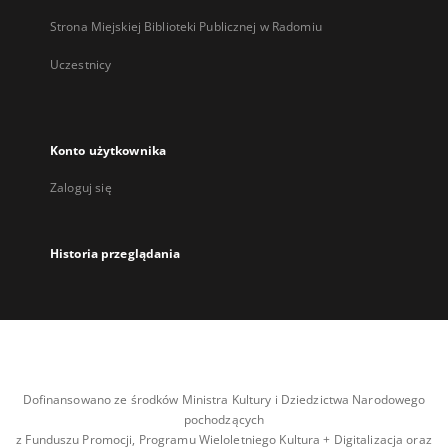
Strona Miejskiej Biblioteki Publicznej w Radomiu
Uczestnicy
Konto użytkownika
Zaloguj się
Historia przeglądania
Dofinansowano ze środków Ministra Kultury i Dziedzictwa Narodowego
pochodzących
z Funduszu Promocji, Programu Wieloletniego Kultura + Digitalizacja oraz