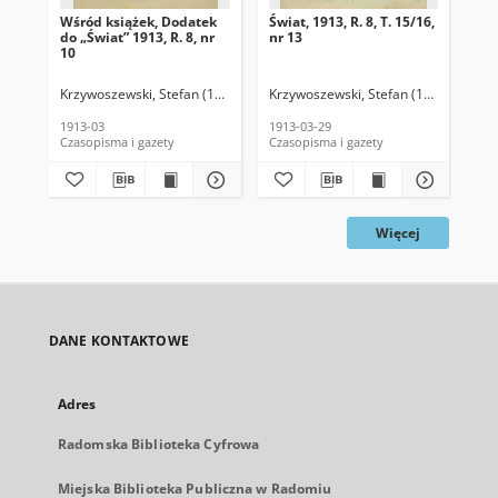
Wśród książek, Dodatek
Świat, 1913, R. 8, T. 15/16,
Świ
do „Świat” 1913, R. 8, nr
nr 13
nr 
10
Krzywoszewski, Stefan (1866-1950). Red.
Krzywoszewski, Stefan (1866-1950). 
Krz
1913-03
1913-03-29
191
Czasopisma i gazety
Czasopisma i gazety
Cza
Więcej
DANE KONTAKTOWE
Adres
Radomska Biblioteka Cyfrowa
Miejska Biblioteka Publiczna w Radomiu