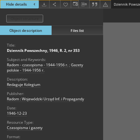
Hide details
Dziennik Powsze
Object structure
Object description
Files list
Title:
Dziennik Powszechny, 1946, R. 2, nr 353
Subject and Keywords:
Radom - czasopisma - 1944-1956 r.
;
Gazety
polskie - 1944-1956 r.
Description:
Redaguje Kolegium
Publisher:
Radom : Wojewódzki Urząd Inf. i Propagandy
Date:
1946-12-23
Resource Type:
Czasopisma i gazety
Format: