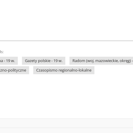
s:
a - 19 w.
Gazety polskie - 19 w.
Radom (woj. mazowieckie, okręg) -
zno-polityczne
Czasopismo regionalno-lokalne