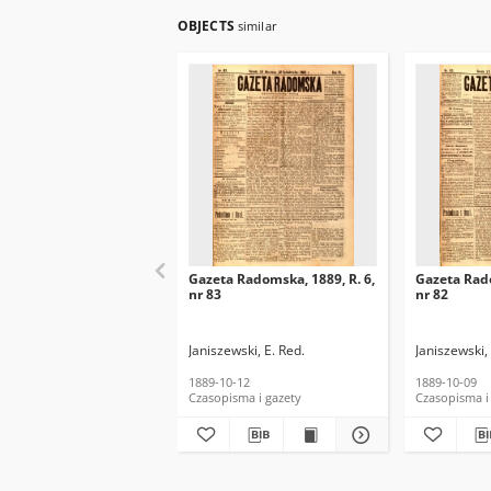
OBJECTS
similar
Gazeta Radomska, 1889, R. 6,
Gazeta Rado
nr 83
nr 82
Janiszewski, E. Red.
Janiszewski, 
1889-10-12
1889-10-09
Czasopisma i gazety
Czasopisma i