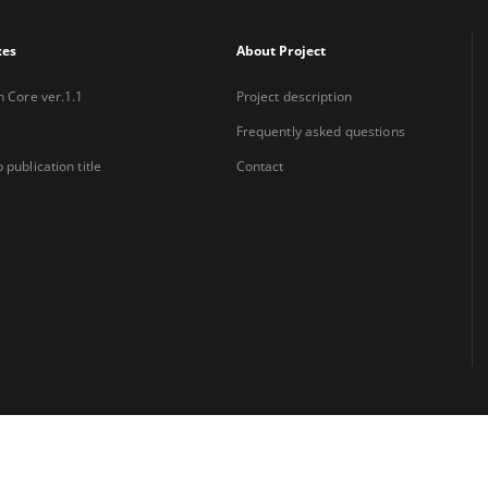
xes
About Project
n Core ver.1.1
Project description
Frequently asked questions
 publication title
Contact