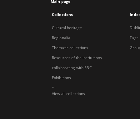
Main page
Collections
Inde
Cultural heritage
Dubli
Regionalia
Tags
Thematic collections
Group
Resources of the institutions
collaborating with RBC
Exhibitions
...
View all collections