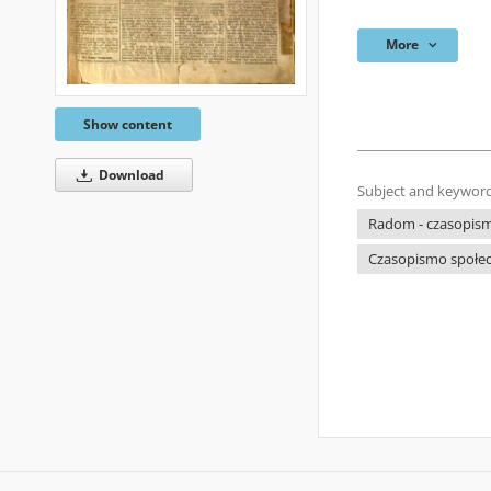
More
Show content
Download
Subject and keyword
Radom - czasopism
Czasopismo społec