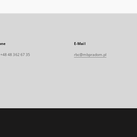
one
E-Mail
. +48 48 362 67 35
rbc@mbpradom.pl