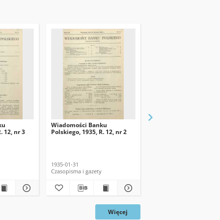
ku
Wiadomości Banku
Wiadomości Banku
. 12, nr 3
Polskiego, 1935, R. 12, nr 2
Polskiego, 1935, R. 12, 
1935-01-31
1935-01-15
Czasopisma i gazety
Czasopisma i gazety
Więcej