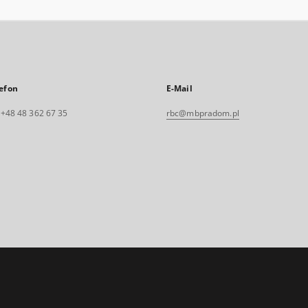
efon
E-Mail
. +48 48 362 67 35
rbc@mbpradom.pl